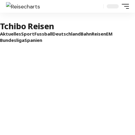
Tchibo Reisen
Aktuelles
Sport
Fussball
Deutschland
Bahn
Reisen
EM
Bundesliga
Spanien