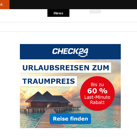
ll.
iNews