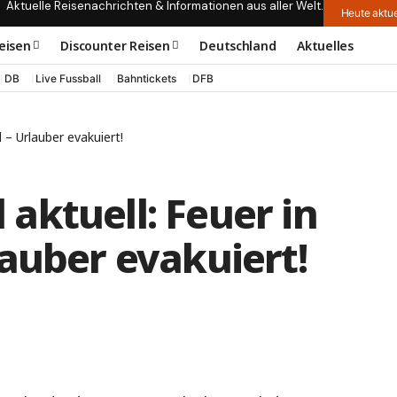
Aktuelle Reisenachrichten & Informationen aus aller Welt.
Heute aktue
eisen
Discounter Reisen
Deutschland
Aktuelles
DB
Live Fussball
Bahntickets
DFB
 – Urlauber evakuiert!
aktuell: Feuer in
auber evakuiert!