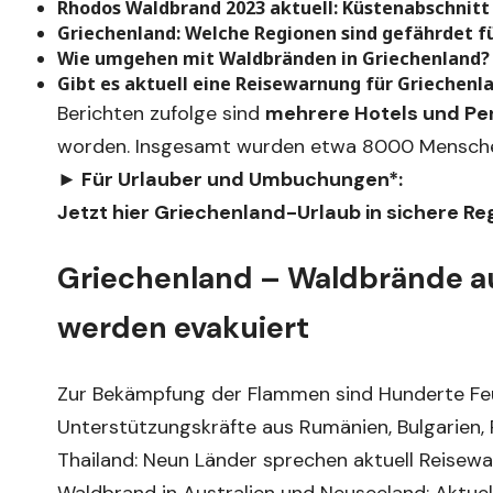
Rhodos Waldbrand 2023 aktuell: Küstenabschnitt 
Griechenland: Welche Regionen sind gefährdet f
Wie umgehen mit Waldbränden in Griechenland?
Gibt es aktuell eine Reisewarnung für Griechenl
Berichten zufolge sind
mehrere Hotels und Pens
worden. Insgesamt wurden etwa 8000 Menschen
► Für Urlauber und Umbuchungen*:
Jetzt hier Griechenland-Urlaub in sichere Re
Griechenland – Waldbrände au
werden evakuiert
Zur Bekämpfung der Flammen sind Hunderte Feu
Unterstützungskräfte aus Rumänien, Bulgarien, 
Thailand: Neun Länder sprechen aktuell Reisew
Waldbrand in Australien und Neuseeland: Aktuel