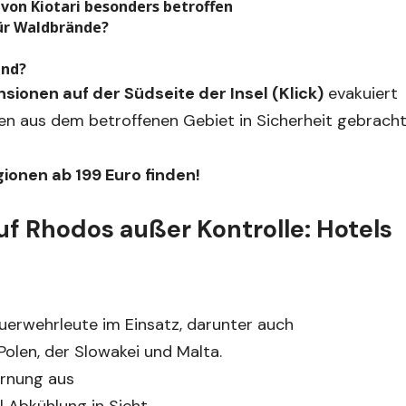
von Kiotari besonders betroffen
ür Waldbrände?
and?
ionen auf der Südseite der Insel (Klick)
evakuiert
 aus dem betroffenen Gebiet in Sicherheit gebracht
gionen ab 199 Euro finden!
f Rhodos außer Kontrolle: Hotels
erwehrleute im Einsatz, darunter auch
Polen, der Slowakei und Malta.
arnung aus
l Abkühlung in Sicht