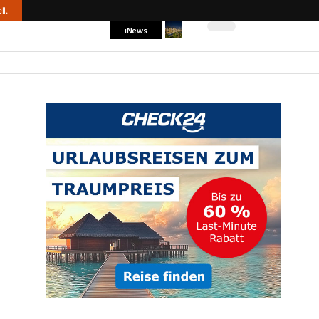
ll.
iNews