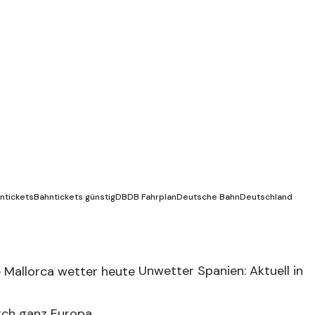
ntickets
Bahntickets günstig
DB
DB Fahrplan
Deutsche Bahn
Deutschland
Unwetter Spanien: Aktuell in
rch ganz Europa