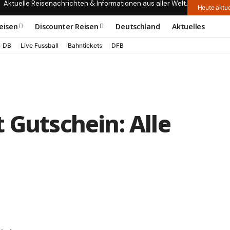
Aktuelle Reisenachrichten & Informationen aus aller Welt.
Heute aktue
eisen
Discounter Reisen
Deutschland
Aktuelles
DB
Live Fussball
Bahntickets
DFB
 Gutschein: Alle