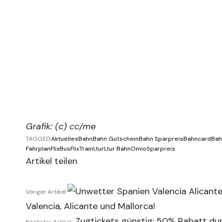
Grafik: (c)
cc
/me
TAGGED:
Aktuelles
Bahn
Bahn Gutschein
Bahn Sparpreis
Bahncard
Bah
Fahrplan
FlixBus
FlixTrain
Ltur
Ltur Bahn
Omio
Sparpreis
Artikel teilen
Voriger Artikel
Valencia, Alicante und Mallorca!
Zugtickets günstig: 50% Rabatt du