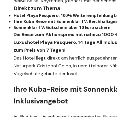
heiße Salsa-Rhythmen, gepaart mit der schönste
Direkt zum Thema
Hotel Playa Pesquero: 100% Weiterempfehlung b
Ihre Kuba-Reise mit Sonnenklar TV: Reichhaltige
Sonnenklar TV: Gutschein über 10 Euro sichern
Die Reise zum Aktionspreis mit nahezu 1000 €
Luxushotel Playa Pesquero, 14 Tage All Incl
zum Preis von 7 Tagen!
Das Hotel liegt direkt am herrlich ausgedehnte
Naturpark Cristobal Colon, in unmittelbarer N
Vogelschutzgebiete der Insel.
Ihre Kuba-Reise mit Sonnenkla
Inklusivangebot
► Flug bzw. Linienflug mit renommierter Flugg