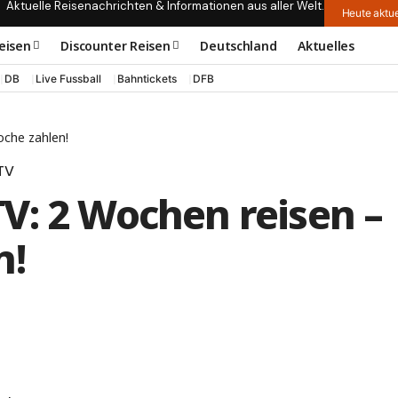
Aktuelle Reisenachrichten & Informationen aus aller Welt.
Heute aktue
eisen
Discounter Reisen
Deutschland
Aktuelles
DB
Live Fussball
Bahntickets
DFB
oche zahlen!
TV
V: 2 Wochen reisen –
n!