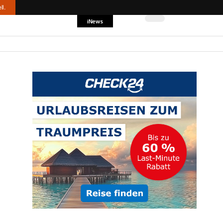
ll.
iNews