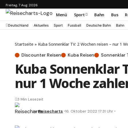
Freitag, 7 Aug. 2026
Menü
Sport
Bahn
Bus
R
Deutschland
Aktuelles
Sport
Fussball
Deutsche Bahn
Bahn
Startseite
»
Kuba Sonnenklar TV: 2 Wochen reisen – nur 1 W
Discounter Reisen
Kuba Reisen
Sonnenklar 
Kuba Sonnenklar T
nur 1 Woche zahle
3 Min Lesezeit
Von
Reisecharts
16. Oktober 2022 17:31 Uhr