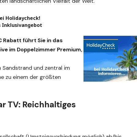
n landschaftlichen Vielfalt der Welt.
ei Holidaycheck!
s Inklusivangebot
 Rabatt führt Sie in das
usive im Doppelzimmer Premium,
n Sandstrand und zentral im
ähe zu einem der größten
r TV: Reichhaltiges
esellschaft (Umsteigeverbindung möglich) ab/bis