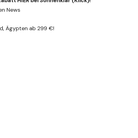
Rabatt HIER bei Sonnenklar (Klick)!
nd, Ägypten ab 299 €!