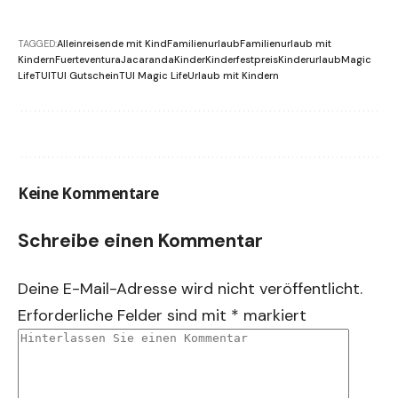
TAGGED:
Alleinreisende mit Kind
Familienurlaub
Familienurlaub mit
Kindern
Fuerteventura
Jacaranda
Kinder
Kinderfestpreis
Kinderurlaub
Magic
Life
TUI
TUI Gutschein
TUI Magic Life
Urlaub mit Kindern
Keine Kommentare
Schreibe einen Kommentar
Deine E-Mail-Adresse wird nicht veröffentlicht.
Erforderliche Felder sind mit
*
markiert