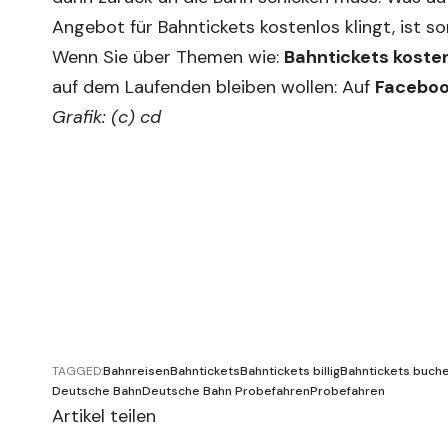
Angebot für Bahntickets kostenlos klingt, ist 
Wenn Sie über Themen wie:
Bahntickets koste
auf dem Laufenden bleiben wollen: Auf
Facebo
Grafik: (c) cd
TAGGED:
Bahnreisen
Bahntickets
Bahntickets billig
Bahntickets buch
Deutsche Bahn
Deutsche Bahn Probefahren
Probefahren
Artikel teilen