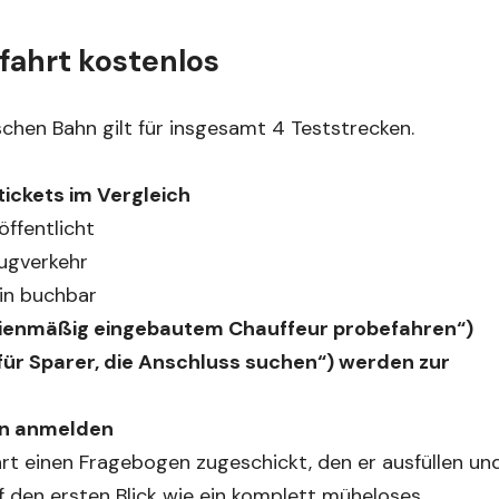
ahrt kostenlos
chen Bahn gilt für insgesamt 4 Teststrecken.
tickets im Vergleich
öffentlicht
ugverkehr
in buchbar
erienmäßig eingebautem Chauffeur probefahren“)
für Sparer, die Anschluss suchen“) werden zur
en anmelden
rt einen Fragebogen zugeschickt, den er ausfüllen un
 den ersten Blick wie ein komplett müheloses