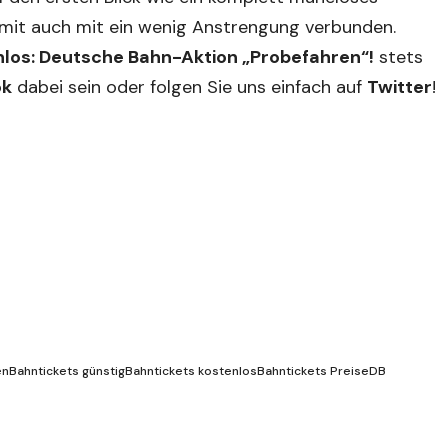
somit auch mit ein wenig Anstrengung verbunden.
nlos: Deutsche Bahn-Aktion „Probefahren“!
stets
ok
dabei sein oder folgen Sie uns einfach auf
Twitter
!
en
Bahntickets günstig
Bahntickets kostenlos
Bahntickets Preise
DB