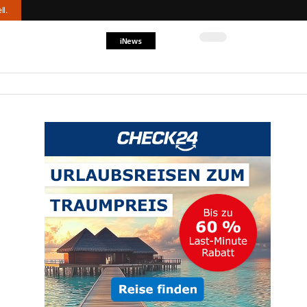
ll.
iNews