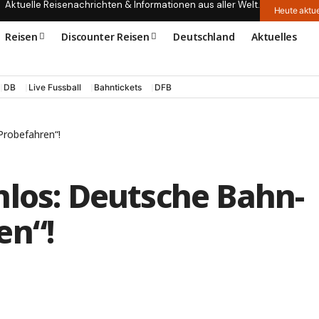
Aktuelle Reisenachrichten & Informationen aus aller Welt.
Heute aktue
Reisen
Discounter Reisen
Deutschland
Aktuelles
DB
Live Fussball
Bahntickets
DFB
Probefahren“!
nlos: Deutsche Bahn-
en“!