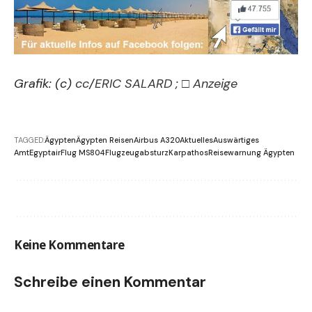
Grafik: (c)
cc
/
ERIC SALARD
;
□ Anzeige
TAGGED:
Ägypten
Ägypten Reisen
Airbus A320
Aktuelles
Auswärtiges
Amt
Egyptair
Flug MS804
Flugzeugabsturz
Karpathos
Reisewarnung Ägypten
Keine Kommentare
Schreibe einen Kommentar