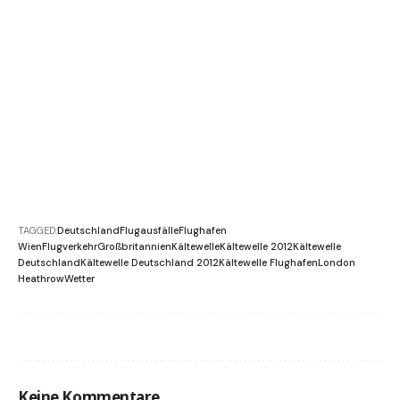
TAGGED:
Deutschland
Flugausfälle
Flughafen
Wien
Flugverkehr
Großbritannien
Kältewelle
Kältewelle 2012
Kältewelle
Deutschland
Kältewelle Deutschland 2012
Kältewelle Flughafen
London
Heathrow
Wetter
Keine Kommentare