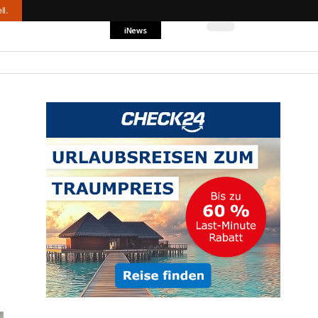
ll.
iNews