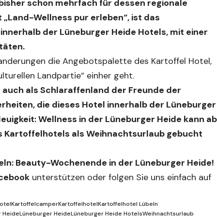
bisher schon mehrfach für dessen regionale
 „Land-Wellness pur erleben“, ist das
innerhalb der Lüneburger Heide Hotels, mit einer
täten.
nderungen die Angebotspalette des Kartoffel Hotel,
turellen Landpartie“ einher geht.
 auch als Schlaraffenland der Freunde der
erheiten, die dieses Hotel innerhalb der Lüneburger
euigkeit: Wellness in der Lüneburger Heide kann ab
 Kartoffelhotels als Weihnachtsurlaub gebucht
beln: Beauty-Wochenende in der Lüneburger Heide!
cebook
unterstützen oder folgen Sie uns einfach auf
Hotel
Kartoffelcamper
Kartoffelhotel
Kartoffelhotel Lübeln
r Heide
Lüneburger Heide
Lüneburger Heide Hotels
Weihnachtsurlaub