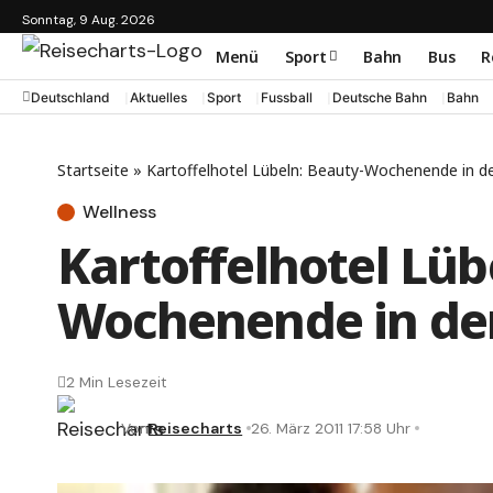
Sonntag, 9 Aug. 2026
Menü
Sport
Bahn
Bus
R
Deutschland
Aktuelles
Sport
Fussball
Deutsche Bahn
Bahn
Startseite
»
Kartoffelhotel Lübeln: Beauty-Wochenende in de
Wellness
Kartoffelhotel Lüb
Wochenende in der
2 Min Lesezeit
Von
Reisecharts
26. März 2011 17:58 Uhr