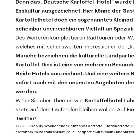
Denn das „Deutsche Kartoffel-Hotel“ wurde 
Esskultur ausgezeichnet. Hier könne der Gast
Kartoffelhotel doch ein sogenanntes Kleinod 
scheinbar unerreichbaren Vielfalt an Speziali
Des Weiteren komplettieren Radtouren oder Wa
welches mit sehenswerten Impressionen der „kul
Manche bezeichnen die kulturelle Landpartie
Kartoffel. Dies ist eine von mehreren Besond
Heide Hotels auszeichnet. Und eine weitere N
sofort auch mit den neuesten Angeboten des
werden.
Wenn Sie über Themen wie:
Kartoffelhotel Lü
stets auf dem Laufenden bleiben wollen: Auf
Fa
Twitter
!
TAGGED:
Beauty Wochenende
Deutsches Kartoffel-Hotel
Kartoffel 
Kartoffeln im Restaurant
kulturelle Landpartie
Kurzurlaub Lüneburge