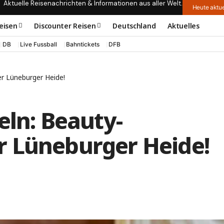
Aktuelle Reisenachrichten & Informationen aus aller Welt.
Heute aktue
eisen
Discounter Reisen
Deutschland
Aktuelles
DB
Live Fussball
Bahntickets
DFB
r Lüneburger Heide!
eln: Beauty-
 Lüneburger Heide!