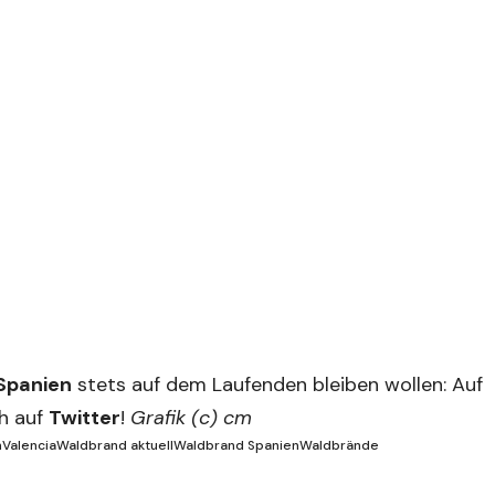
Spanien
stets auf dem Laufenden bleiben wollen: Auf
ch auf
Twitter
!
Grafik (c) cm
n
Valencia
Waldbrand aktuell
Waldbrand Spanien
Waldbrände