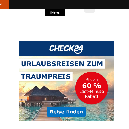
ll.
iNews