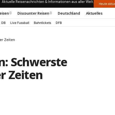
Aktuelle Reisenachrichten & Informationen aus aller Welt.
Heute aktue
eisen
Discounter Reisen
Deutschland
Aktuelles
DB
Live Fussball
Bahntickets
DFB
er Zeiten
n: Schwerste
r Zeiten