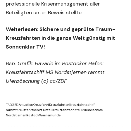
professionelle Krisenmanagement aller
Beteiligten unter Beweis stellte.
Weiterlesen:
Sichere und geprüfte Traum-
Kreuzfahrten in die ganze Welt günstig mit
Sonnenklar TV!
Bsp. Grafik: Havarie im Rostocker Hafen:
Kreuzfahrtschiff MS Nordstjernen rammt
Uferböschung (c)
cc
/
ZDF
TAGGED:
Aktuelles
Kreuzfahrt
Kreuzfahrten
Kreuzfahrtschiff
rammt
Kreuzfahrtschiff Unfall
Kreuzfahrtschiffe
Luxusreisen
MS
Nordstjernen
Rostock
Warnemünde