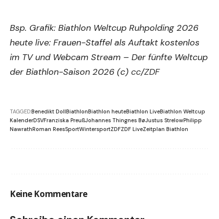
Bsp. Grafik: Biathlon Weltcup Ruhpolding 2026
heute live: Frauen-Staffel als Auftakt kostenlos
im TV und Webcam Stream – Der fünfte Weltcup
der Biathlon-Saison 2026 (c)
cc
/
ZDF
TAGGED:
Benedikt Doll
Biathlon
Biathlon heute
Biathlon Live
Biathlon Weltcup
Kalender
DSV
Franziska Preuß
Johannes Thingnes Bø
Justus Strelow
Philipp
Nawrath
Roman Rees
Sport
Wintersport
ZDF
ZDF Live
Zeitplan Biathlon
Keine Kommentare