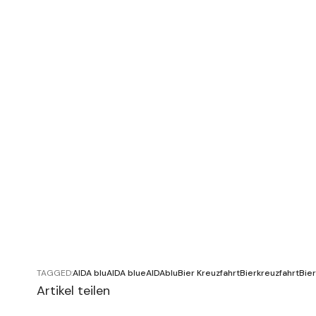
TAGGED:
AIDA blu
AIDA blue
AIDAblu
Bier Kreuzfahrt
Bierkreuzfahrt
Bie
Artikel teilen