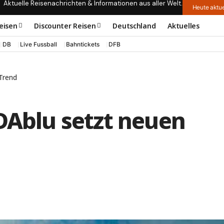
Aktuelle Reisenachrichten & Informationen aus aller Welt.
Heute aktue
eisen
Discounter Reisen
Deutschland
Aktuelles
DB
Live Fussball
Bahntickets
DFB
-Trend
DAblu setzt neuen