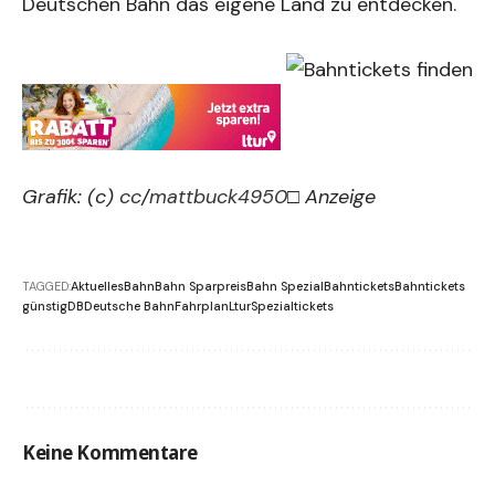
Deutschen Bahn das eigene Land zu entdecken.
Grafik: (c)
cc
/
mattbuck4950
□ Anzeige
TAGGED:
Aktuelles
Bahn
Bahn Sparpreis
Bahn Spezial
Bahntickets
Bahntickets
günstig
DB
Deutsche Bahn
Fahrplan
Ltur
Spezialtickets
Keine Kommentare