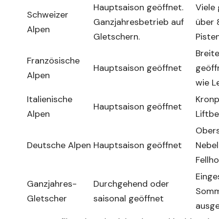
Hauptsaison geöffnet.
Viele
Schweizer
Ganzjahresbetrieb auf
über 
Alpen
Gletschern.
Pisten
Breit
Französische
Hauptsaison geöffnet
geöff
Alpen
wie L
Italienische
Kronp
Hauptsaison geöffnet
Alpen
Liftbe
Obers
Deutsche Alpen
Hauptsaison geöffnet
Nebel
Fellh
Einge
Ganzjahres-
Durchgehend oder
Somme
Gletscher
saisonal geöffnet
ausge