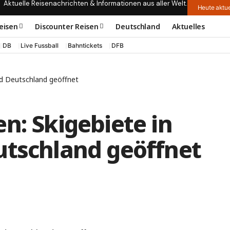
Aktuelle Reisenachrichten & Informationen aus aller Welt.
Heute aktue
eisen
Discounter Reisen
Deutschland
Aktuelles
DB
Live Fussball
Bahntickets
DFB
nd Deutschland geöffnet
n: Skigebiete in
utschland geöffnet