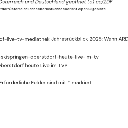
 Österreich und Deutschland geöffnet (c)
cc
/
ZDF
tdorf
Österreich
Schneebericht
Schneebericht Alpen
Skigebiete
Jahresrückblick 2025: Wann AR
n
berstdorf heute Live im TV?
Erforderliche Felder sind mit
*
markiert