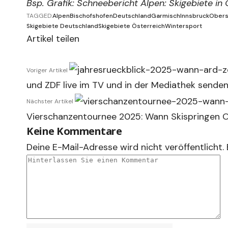
Bsp. Grafik: Schneebericht Alpen: Skigebiete in
TAGGED:
Alpen
Bischofshofen
Deutschland
Garmisch
Innsbruck
Obers
Skigebiete Deutschland
Skigebiete Österreich
Wintersport
Artikel teilen
Voriger Artikel
und ZDF live im TV und in der Mediathek sende
Nächster Artikel
Vierschanzentournee 2025: Wann Skispringen O
Keine Kommentare
Deine E-Mail-Adresse wird nicht veröffentlicht.