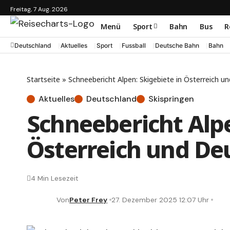
Freitag, 7 Aug. 2026
Menü
Sport
Bahn
Bus
R
Deutschland
Aktuelles
Sport
Fussball
Deutsche Bahn
Bahn
Startseite
»
Schneebericht Alpen: Skigebiete in Österreich u
Aktuelles
Deutschland
Skispringen
Schneebericht Alpe
Österreich und De
4 Min Lesezeit
Von
Peter Frey
27. Dezember 2025 12:07 Uhr