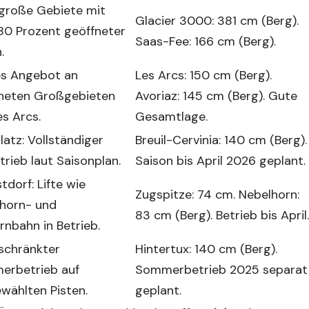
 große Gebiete mit
Glacier 3000: 381 cm (Berg).
80 Prozent geöffneter
Saas-Fee: 166 cm (Berg).
.
es Angebot an
Les Arcs: 150 cm (Berg).
neten Großgebieten
Avoriaz: 145 cm (Berg). Gute
es Arcs.
Gesamtlage.
latz: Vollständiger
Breuil-Cervinia: 140 cm (Berg).
trieb laut Saisonplan.
Saison bis April 2026 geplant.
tdorf: Lifte wie
Zugspitze: 74 cm. Nebelhorn:
horn- und
83 cm (Berg). Betrieb bis April.
ornbahn in Betrieb.
schränkter
Hintertux: 140 cm (Berg).
rbetrieb auf
Sommerbetrieb 2025 separat
wählten Pisten.
geplant.