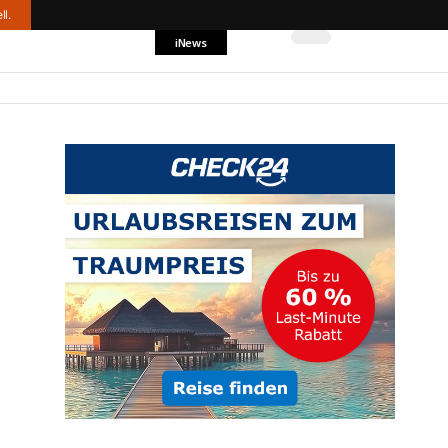
ll.
iNews