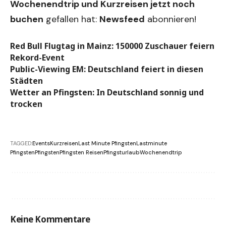
Wochenendtrip und Kurzreisen jetzt noch
buchen
gefallen hat:
Newsfeed
abonnieren!
Red Bull Flugtag in Mainz: 150000 Zuschauer feiern
Rekord-Event
Public-Viewing EM: Deutschland feiert in diesen
Städten
Wetter an Pfingsten: In Deutschland sonnig und
trocken
TAGGED:
Events
Kurzreisen
Last Minute Pfingsten
Lastminute
Pfingsten
Pfingsten
Pfingsten Reisen
Pfingsturlaub
Wochenendtrip
Keine Kommentare