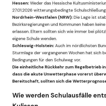
Hessen:
Weder das Hessische Kultusministeriu
27.01.2026 witterungsbedingte Schulschließunge
Nordrhein-Westfalen (NRW):
Die Lage ist stab
Bezirksregierungen und Kommunen haben keine 
erlassen. Eltern sollten sich wie immer bei plöt
eigene Schule wenden.
Schleswig-Holstein:
Auch im nördlichsten Bund
Sturmlage der vergangenen Wochen hat sich beru
Bedingungen für den Schulweg vor.
Die einheitliche Rückkehr zum Regelbetrieb i
dass die akute Unwetterphase vorerst überw
Bereitschaft, sollten sich die Wetterprognose
Wie werden Schulausfälle ents
Kulissen