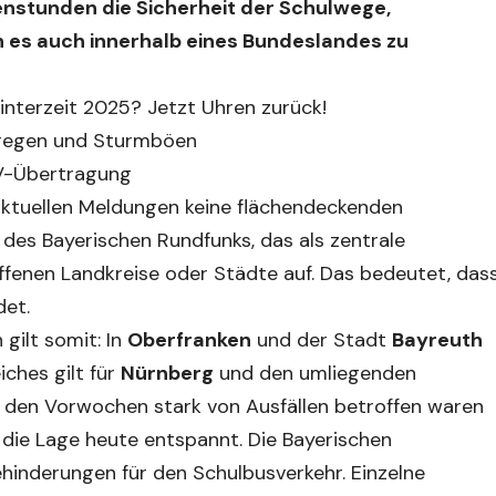
enstunden die Sicherheit der Schulwege,
n es auch innerhalb eines Bundeslandes zu
nterzeit 2025? Jetzt Uhren zurück!
kregen und Sturmböen
TV-Übertragung
h aktuellen Meldungen keine flächendeckenden
l des Bayerischen Rundfunks, das als zentrale
offenen Landkreise oder Städte auf. Das bedeutet, das
det.
gilt somit: In
Oberfranken
und der Stadt
Bayreuth
ches gilt für
Nürnberg
und den umliegenden
in den Vorwochen stark von Ausfällen betroffen waren
t die Lage heute entspannt. Die Bayerischen
hinderungen für den Schulbusverkehr. Einzelne