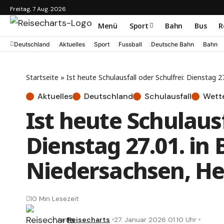
Freitag, 7 Aug. 2026
Menü
Sport
Bahn
Bus
R
Deutschland
Aktuelles
Sport
Fussball
Deutsche Bahn
Bahn
Startseite
»
Ist heute Schulausfall oder Schulfrei: Dienstag
Aktuelles
Deutschland
Schulausfall
Wett
Ist heute Schulausf
Dienstag 27.01. in 
Niedersachsen, H
10 Min Lesezeit
Von
Reisecharts
27. Januar 2026 01:10 Uhr