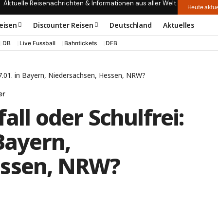
Aktuelle Reisenachrichten & Informationen aus aller Welt.
Heute aktue
eisen
Discounter Reisen
Deutschland
Aktuelles
DB
Live Fussball
Bahntickets
DFB
 27.01. in Bayern, Niedersachsen, Hessen, NRW?
er
all oder Schulfrei:
Bayern,
essen, NRW?