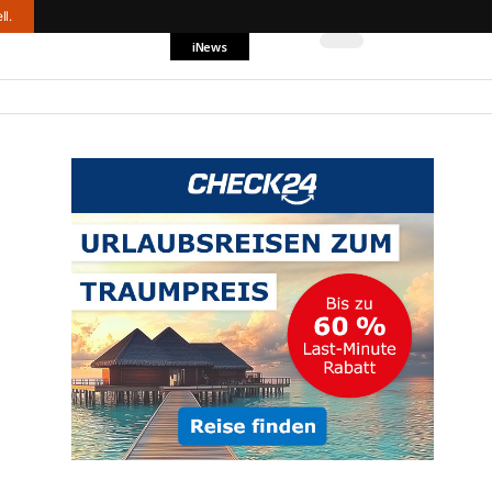
ll.
iNews